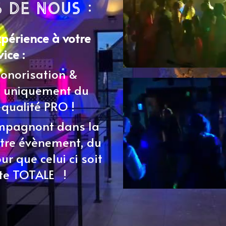
 de nous :
périence à votre
vice :
sonorisation &
c uniquement du
 qualité PRO !
mpagnont dans la
otre évènement, du
ur que celui ci soit
ite TOTALE !