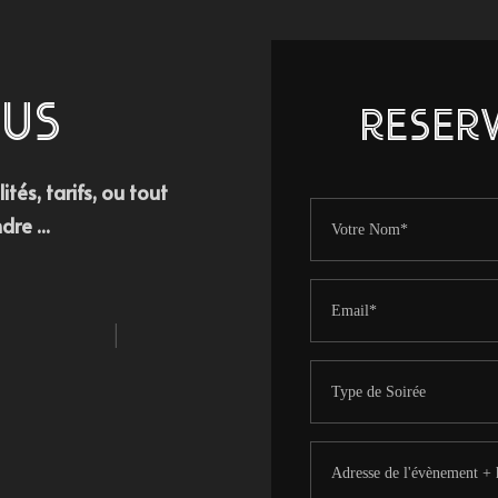
US
RESERV
tés, tarifs, ou tout
re ...