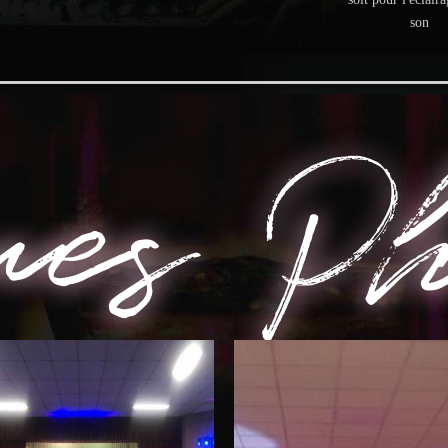
son
ues Ph