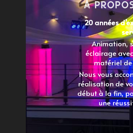
A propos
20 années d’ex
ser
Animation, 
éclairage ave
matériel de
Nous vous acco
réalisation de v
début à la fin, po
une réuss