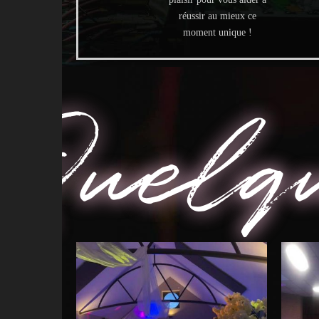
réussir au mieux ce
moment unique !
Quelq