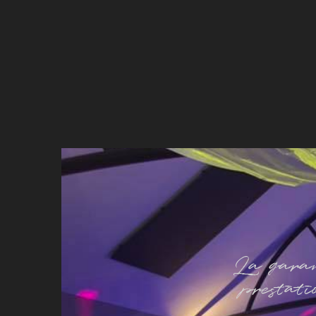
La gara
prestati